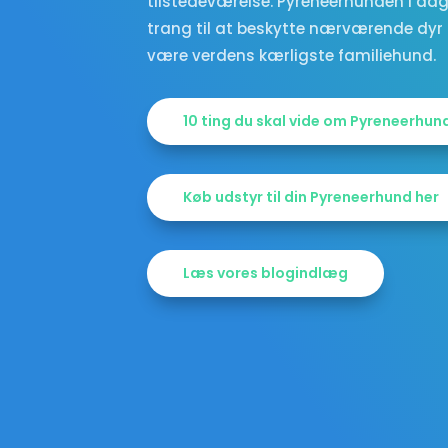
tilstedeværelse. Pyreneerhunden i da
trang til at beskytte nærværende dyr 
være verdens kærligste familiehund.
10 ting du skal vide om Pyreneerhun
Køb udstyr til din Pyreneerhund her
Læs vores blogindlæg