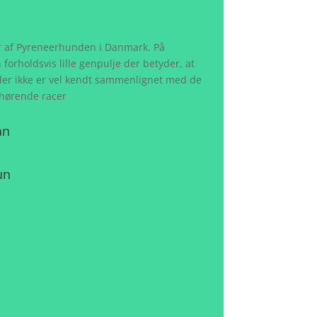
er af Pyreneerhunden i Danmark. På
forholdsvis lille genpulje der betyder, at
der ikke er vel kendt sammenlignet med de
hørende racer
an
un