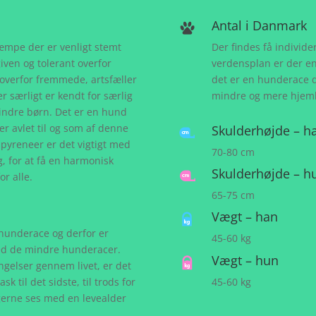
Antal i Danmark
mpe der er venligt stemt
Der findes få individ
iven og tolerant overfor
verdensplan er der en 
overfor fremmede, artsfæller
det er en hunderace 
 særligt er kendt for særlig
mindre og mere hjem
ndre børn. Det er en hund
er avlet til og som af denne
Skulderhøjde – h
pyreneer er det vigtigt med
70-80 cm
ng, for at få en harmonisk
Skulderhøjde – h
r alle.
65-75 cm
Vægt – han
hunderace og derfor er
45-60 kg
ed de mindre hunderacer.
Vægt – hun
ngelser gennem livet, er det
45-60 kg
 til det sidste, til trods for
gerne ses med en levealder