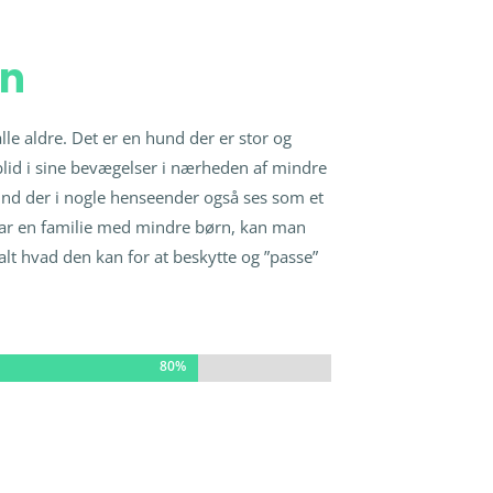
rn
le aldre. Det er en hund der er stor og
 blid i sine bevægelser i nærheden af mindre
hund der i nogle henseender også ses som et
 har en familie med mindre børn, kan man
alt hvad den kan for at beskytte og ”passe”
80%