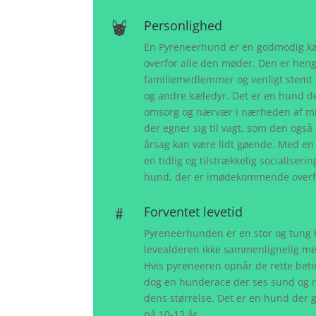
Personlighed
En Pyreneerhund er en godmodig kæ
overfor alle den møder. Den er heng
familiemedlemmer og venligt stemt 
og andre kæledyr. Det er en hund der
omsorg og nærvær i nærheden af mi
der egner sig til vagt, som den også 
årsag kan være lidt gøende. Med en 
en tidlig og tilstrækkelig socialiseri
hund, der er imødekommende overfo
Forventet levetid
Pyreneerhunden er en stor og tung 
levealderen ikke sammenlignelig m
Hvis pyreneeren opnår de rette beti
dog en hunderace der ses sund og rask
dens størrelse. Det er en hund der 
på 10-12 år.