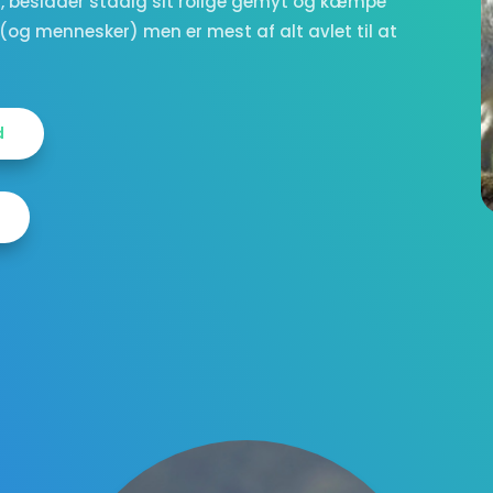
g, besidder stadig sit rolige gemyt og kæmpe
(og mennesker) men er mest af alt avlet til at
d