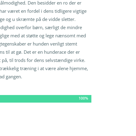
ålmodighed. Den besidder en ro der er
ar været en fordel i dens tidligere vigtige
ige og u skræmte på de vidde sletter.
dighed overfor børn, særligt de mindre
aglige med at støtte og lege nænsomt med
agtegenskaber er hunden venligt stemt
til at gø. Det er en hunderace der er
å, til trods for dens selvstændige virke.
strækkelig træning i at være alene hjemme,
 ad gangen.
100%