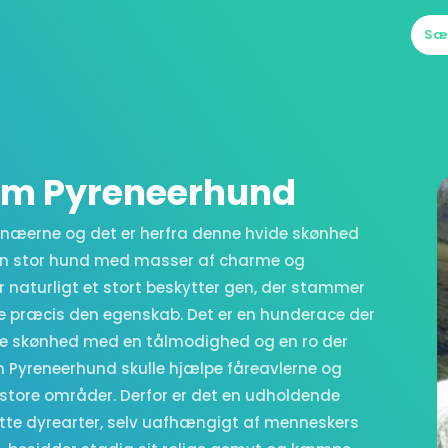
Sæ
 om Pyreneerhund
renæerne og det er herfra denne hvide skønhed
 en stor hund med masser af charme og
r naturligt et stort beskytter gen, der stammer
ge præcis den egenskab. Det er en hunderace der
e skønhed med en tålmodighed og en ro der
n Pyreneerhund skulle hjælpe fåreavlerne og
store områder. Derfor er det en udholdende
kytte dyrearter, selv uafhængigt af menneskers