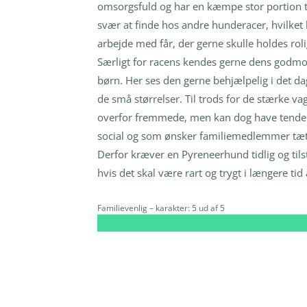
omsorgsfuld og har en kæmpe stor portion t
svær at finde hos andre hunderacer, hvilket h
arbejde med får, der gerne skulle holdes rol
Særligt for racens kendes gerne dens godmo
børn. Her ses den gerne behjælpelig i det d
de små størrelser. Til trods for de stærke v
overfor fremmede, men kan dog have tendens 
social og som ønsker familiemedlemmer tæt p
Derfor kræver en Pyreneerhund tidlig og til
hvis det skal være rart og trygt i længere tid
Familievenlig – karakter: 5 ud af 5